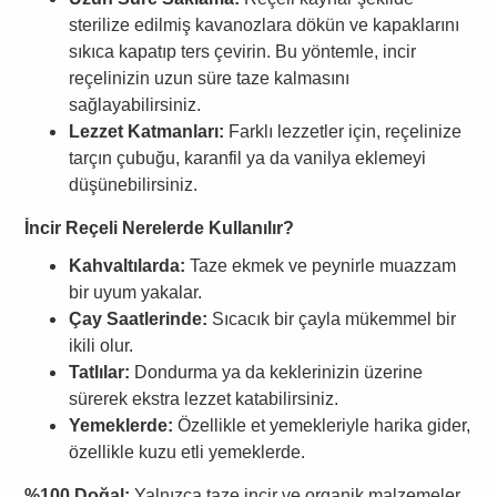
sterilize edilmiş kavanozlara dökün ve kapaklarını
sıkıca kapatıp ters çevirin. Bu yöntemle, incir
reçelinizin uzun süre taze kalmasını
sağlayabilirsiniz.
Lezzet Katmanları:
Farklı lezzetler için, reçelinize
tarçın çubuğu, karanfil ya da vanilya eklemeyi
düşünebilirsiniz.
İncir Reçeli Nerelerde Kullanılır?
Kahvaltılarda:
Taze ekmek ve peynirle muazzam
bir uyum yakalar.
Çay Saatlerinde:
Sıcacık bir çayla mükemmel bir
ikili olur.
Tatlılar:
Dondurma ya da keklerinizin üzerine
sürerek ekstra lezzet katabilirsiniz.
Yemeklerde:
Özellikle et yemekleriyle harika gider,
özellikle kuzu etli yemeklerde.
%100 Doğal:
Yalnızca taze incir ve organik malzemeler