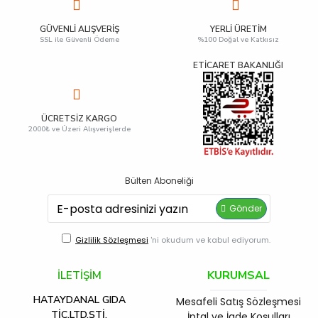
GÜVENLI ALIŞVERIŞ
YERLI ÜRETIM
SSL ile Güvenli Ödeme
%100 Doğal ve Katkısız
ETİCARET BAKANLIĞI
ÜCRETSIZ KARGO
2000₺ ve Üzeri Alışverişlerde
Bülten Aboneliği
Gönder
Gizlilik Sözleşmesi
'ni okudum ve kabul ediyorum.
KURUMSAL
İLETİŞİM
HATAYDANAL GIDA
Mesafeli Satış Sözleşmesi
TİC.LTD.ŞTİ.
İptal ve İade Koşulları