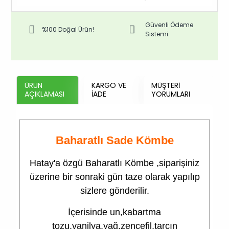
Güvenli Ödeme
%100 Doğal Ürün!
Sistemi
ÜRÜN
KARGO VE
MÜŞTERI
AÇIKLAMASI
İADE
YORUMLARI
Baharatlı Sade Kömbe
Hatay'a özgü Baharatlı Kömbe ,siparişiniz
üzerine bir sonraki gün taze olarak yapılıp
sizlere gönderilir.
İçerisinde un,kabartma
tozu,vanilya,yağ,zencefil,tarçın