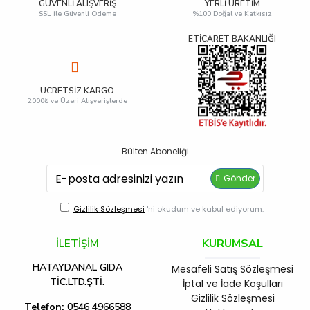
GÜVENLI ALIŞVERIŞ
YERLI ÜRETIM
SSL ile Güvenli Ödeme
%100 Doğal ve Katkısız
ETİCARET BAKANLIĞI
ÜCRETSIZ KARGO
2000₺ ve Üzeri Alışverişlerde
Bülten Aboneliği
Gönder
Gizlilik Sözleşmesi
'ni okudum ve kabul ediyorum.
KURUMSAL
İLETİŞİM
HATAYDANAL GIDA
Mesafeli Satış Sözleşmesi
TİC.LTD.ŞTİ.
İptal ve İade Koşulları
Gizlilik Sözleşmesi
Telefon:
0546 4966588