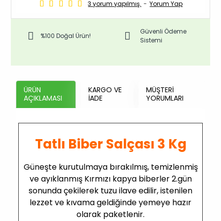
3 yorum yapılmış.
-
Yorum Yap
Güvenli Ödeme
%100 Doğal Ürün!
Sistemi
ÜRÜN
KARGO VE
MÜŞTERI
AÇIKLAMASI
İADE
YORUMLARI
Tatlı Biber Salçası 3 Kg
Güneşte kurutulmaya bırakılmış, temizlenmiş
ve ayıklanmış Kırmızı kapya biberler 2.gün
sonunda çekilerek tuzu ilave edilir, istenilen
lezzet ve kıvama geldiğinde yemeye hazır
olarak paketlenir.