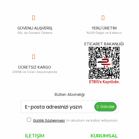
GÜVENLI ALIŞVERIŞ
YERLI ÜRETIM
SSL ile Güvenli Ödeme
%100 Doğal ve Katkısız
ETİCARET BAKANLIĞI
ÜCRETSIZ KARGO
2000₺ ve Üzeri Alışverişlerde
Bülten Aboneliği
Gönder
Gizlilik Sözleşmesi
'ni okudum ve kabul ediyorum.
KURUMSAL
İLETİŞİM