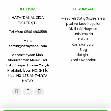
KURUMSAL
İLETİŞİM
HATAYDANAL GIDA
Mesafeli Satış Sözleşmesi
TİC.LTD.ŞTİ.
İptal ve İade Koşulları
Gizlilik Sözleşmesi
Telefon:
0546 4966588
Hakkımızda
K.V.K.K
Mail:
Kampanyalar
admin@hataydanal.com
Blog
İletişim
Adres:
Meydan Mah.
Analiz Raporları
Abdurrahman Melek Cad.
Eski Otogar Türkiye Yüzyılı
Prefabrik İşyeri NO: 2/1 İç
Kapı N0: 178 ANTAKYA/
HATAY
Hataydanal © 2011