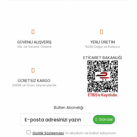
GÜVENLI ALIŞVERIŞ
YERLI ÜRETIM
SSL ile Güvenli Ödeme
%100 Doğal ve Katkısız
ETİCARET BAKANLIĞI
ÜCRETSIZ KARGO
2000₺ ve Üzeri Alışverişlerde
Bülten Aboneliği
Gönder
Gizlilik Sözleşmesi
'ni okudum ve kabul ediyorum.