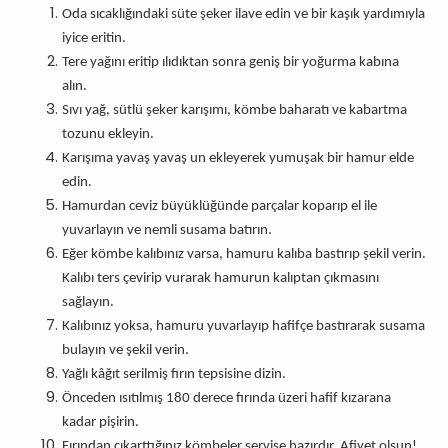
Oda sıcaklığındaki süte şeker ilave edin ve bir kaşık yardımıyla
iyice eritin.
Tere yağını eritip ılıdıktan sonra geniş bir yoğurma kabına
alın.
Sıvı yağ, sütlü şeker karışımı, kömbe baharatı ve kabartma
tozunu ekleyin.
Karışıma yavaş yavaş un ekleyerek yumuşak bir hamur elde
edin.
Hamurdan ceviz büyüklüğünde parçalar koparıp el ile
yuvarlayın ve nemli susama batırın.
Eğer kömbe kalıbınız varsa, hamuru kalıba bastırıp şekil verin.
Kalıbı ters çevirip vurarak hamurun kalıptan çıkmasını
sağlayın.
Kalıbınız yoksa, hamuru yuvarlayıp hafifçe bastırarak susama
bulayın ve şekil verin.
Yağlı kâğıt serilmiş fırın tepsisine dizin.
Önceden ısıtılmış 180 derece fırında üzeri hafif kızarana
kadar pişirin.
Fırından çıkarttığınız kömbeler servise hazırdır. Afiyet olsun!