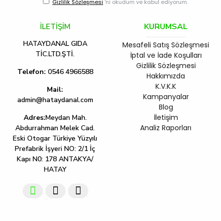
Gizlilik Sözleşmesi
'ni okudum ve kabul ediyorum.
KURUMSAL
İLETİŞİM
HATAYDANAL GIDA
Mesafeli Satış Sözleşmesi
TİC.LTD.ŞTİ.
İptal ve İade Koşulları
Gizlilik Sözleşmesi
Telefon:
0546 4966588
Hakkımızda
K.V.K.K
Mail:
Kampanyalar
admin@hataydanal.com
Blog
İletişim
Adres:
Meydan Mah.
Analiz Raporları
Abdurrahman Melek Cad.
Eski Otogar Türkiye Yüzyılı
Prefabrik İşyeri NO: 2/1 İç
Kapı N0: 178 ANTAKYA/
HATAY